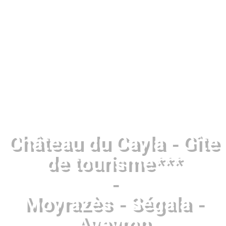
Château du Cayla - Gîte
de tourisme***
-
Moyrazès - Ségala -
Aveyron